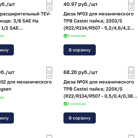
уб./
шт
40.97 руб./
шт
 расширительный TEV-
Дюза №03 для механического
ТРВ Castel пайка; 2203/S
 1/2 SAE
(R22/R134/R507 - 5,2/4,6/4,2
дительность: 0,45 ~ 2,6
кВт)
ии
В наличии
зину
В корзину
уб./
шт
68.20 руб./
шт
02 для механического
Дюза №0X для механического
ngsen
ТРВ Castel пайка; 220X/S
(R22/R134/R507 - 0,5/0,4/0,38
ии
кВт)
В наличии
зину
В корзину