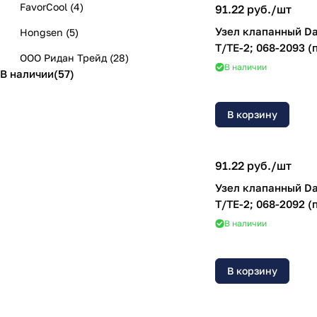
FavorCool
(
4
)
91.22 руб./
шт
Узел клапанный Da
Hongsen
(
5
)
T/TE-2; 068-2093 (
ООО Ридан Трейд
(
28
)
В наличии
В наличии
(
57
)
В корзину
91.22 руб./
шт
Узел клапанный Da
T/TE-2; 068-2092 (
В наличии
В корзину