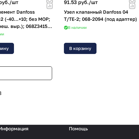
руб./
шт
91.53 руб./
шт
лемент Danfoss
Узел клапанный Danfoss 04
2 (-40...+10; без MOP;
T/TE-2; 068-2094 (под адаптер)
неш. выр.); 068Z3415
В наличии
ии
зину
В корзину
8
Информация
Помощь