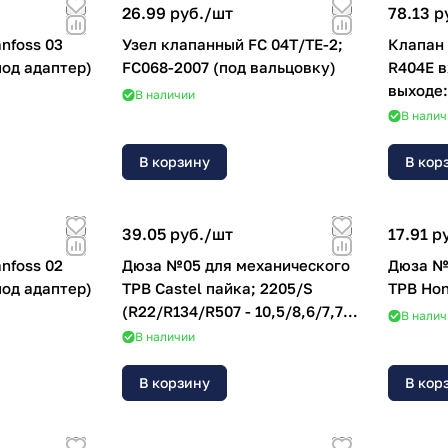
26.99 руб./
шт
78.13 р
nfoss 03
Узел клапанный FC 04T/TE-2;
Клапан
под адаптер)
FC068-2007 (под вальцовку)
R404E входе: 3/8 SAE На
выходе:
В наличии
Произво
В налич
tr
В корзину
В кор
39.05 руб./
шт
17.91 р
nfoss 02
Дюза №05 для механического
Дюза №
под адаптер)
ТРВ Castel пайка; 2205/S
ТРВ Ho
(R22/R134/R507 - 10,5/8,6/7,7
В налич
кВт)
В наличии
В корзину
В кор