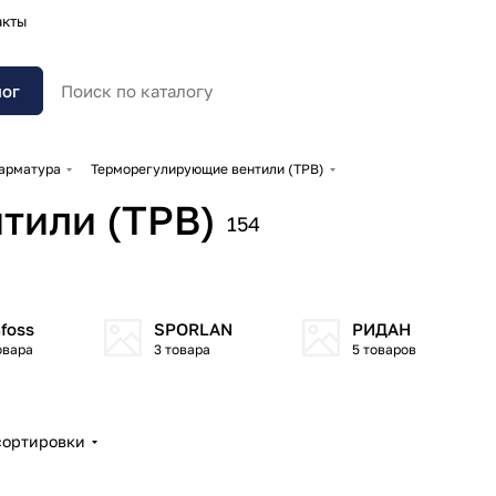
акты
лог
 арматура
Терморегулирующие вентили (ТРВ)
тили (ТРВ)
154
foss
SPORLAN
РИДАН
овара
3 товара
5 товаров
сортировки