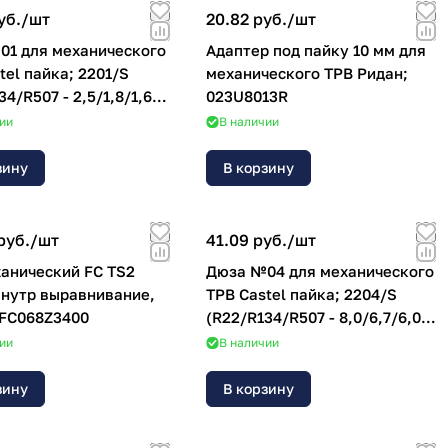
уб./
шт
20.82 руб./
шт
01 для механического
Адаптер под пайку 10 мм для
tel пайка; 2201/S
механического ТРВ Ридан;
34/R507 - 2,5/1,8/1,6
023U8013R
ии
В наличии
зину
В корзину
руб./
шт
41.09 руб./
шт
анический FC TS2
Дюза №04 для механического
внутр выравнивание,
ТРВ Castel пайка; 2204/S
 FC068Z3400
(R22/R134/R507 - 8,0/6,7/6,0
кВт)
ии
В наличии
зину
В корзину