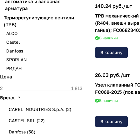
автоматика и запорная
140.24 руб./
шт
арматура
ТРВ механический
Терморегулирующие вентили
(R404, внешн выра
(ТРВ)
гайка); FC068Z340
ALCO
В наличии
Castel
Danfoss
В корзину
SPORLAN
РИДАН
26.63 руб./
шт
Цена
Узел клапанный FC
FC068-2015 (под в
Бренд
?
В наличии
CAREL INDUSTRIES S.p.A.
(
2
)
CASTEL SRL
(
22
)
В корзину
Danfoss
(
58
)