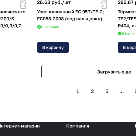
26.63 руб./
шт
285.67 
анического
Узел клапанный FC 05T/TE-2;
Термоэ
2200/S
FC068-2008 (под вальцовку)
TE2/TES
,0/0,9/0,7
R404, в
В наличии
пайка
В налич
В корзину
В кор
Загрузить еще
1
2
3
...
Интернет-магазин
Компания