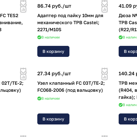
86.74 руб./
шт
41.09 р
 FC TES2
Адаптер под пайку 10мм для
Дюза №
внивание,
механического ТРВ Castel;
ТРВ Cas
3
2271/M10S
(R22/R1
кВт)
В наличии
В налич
В корзину
В кор
27.34 руб./
шт
140.24 
 02T/TE-2;
Узел клапанный FC 03T/TE-2;
ТРВ мех
альцовку)
FC068-2006 (под вальцовку)
(R404, 
гайка);
В наличии
В налич
В корзину
В кор