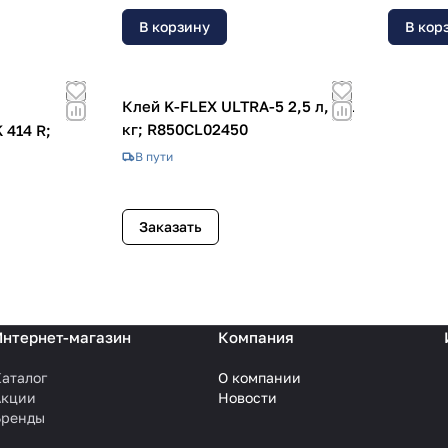
В корзину
В кор
Клей K-FLEX ULTRA-5 2,5 л, 2,1
кг; R850CL02450
 414 R;
В пути
Заказать
Интернет-магазин
Компания
аталог
О компании
Акции
Новости
Бренды