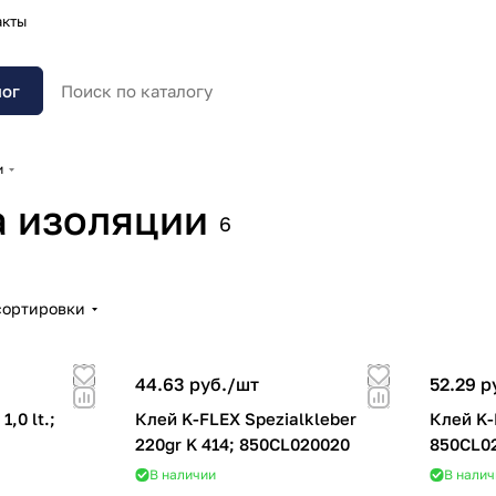
акты
лог
и
а изоляции
6
сортировки
44.63 руб./
шт
52.29 р
,0 lt.;
Клей K-FLEX Spezialkleber
Клей K-F
220gr K 414; 850CL020020
850CL0
В наличии
В налич