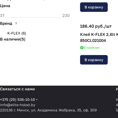
Цена
В корзину
Бренд
?
186.40 руб./
шт
K-FLEX
(
6
)
Клей K-FLEX 2,6lt K
В наличии
(
5
)
850CL021004
В наличии
В корзину
Связаться с нами
+375 (29) 536-10-10
К
info@elite-holod.by
220136 г. Минск, ул. Академика Жебрака, 35, оф. 309