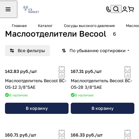
Главная
Каталог
Сосуды высокого давления
Масло
Маслоотделители Becool
6
Все фильтры
По убыванию сортировки
142.83 руб./
шт
167.31 руб./
шт
Маслоотделитель Becool BC-
Маслоотделитель Becool BC-
OS-12 3/8"SAE
OS-28 3/8"SAE
В наличии
В наличии
В корзину
В корзину
160.71 руб./
шт
166.33 руб./
шт