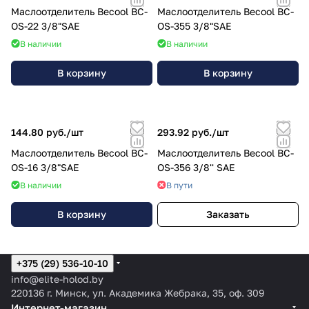
Маслоотделитель Becool BC-
Маслоотделитель Becool BC-
OS-22 3/8"SAE
OS-355 3/8"SAE
В наличии
В наличии
В корзину
В корзину
144.80 руб./
шт
293.92 руб./
шт
Маслоотделитель Becool BC-
Маслоотделитель Becool BC-
OS-16 3/8"SAE
OS-356 3/8'' SAE
В наличии
В пути
В корзину
Заказать
+375 (29) 536-10-10
info@elite-holod.by
220136 г. Минск, ул. Академика Жебрака, 35, оф. 309
Интернет-магазин