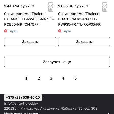
3 448.24 руб./
шт
2 665.88 руб./
шт
Сплит-система Thaicon
Сплит-система Thaicon
BALANCE TL-RWB50-NR/TL-
PHANTOM Inverter TL-
ROB50-NR (ON/OFF)
RWP35-FR/TL-ROP35-FR
В пути
В пути
Заказать
Заказать
Загрузить еще
1
2
3
4
5
+375 (29) 536-10-10
info@elite-holod.by
220136 г. Минск, ул. Академика Жебрака, 35, оф. 309
Интернет-магазин