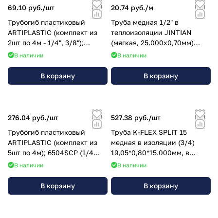
69.10 руб./
шт
20.74 руб./
м
Трубогиб пластиковый
Труба медная 1/2" в
ARTIPLASTIC (комплект из
теплоизоляции JINTIAN
2шт по 4м - 1/4", 3/8");
(мягкая, 25.000х0,70мм)
6214SCP
12,70мм
В наличии
В наличии
В корзину
В корзину
276.04 руб./
шт
527.38 руб./
шт
Трубогиб пластиковый
Труба K-FLEX SPLIT 15
ARTIPLASTIC (комплект из
медная в изоляции (3/4)
5шт по 4м); 6504SCP (1/4
19,05*0,80*15.000мм, в
R,3/8 G,1/2 Y,5/8 B,3/4 W)
бухтах
В наличии
В наличии
В корзину
В корзину