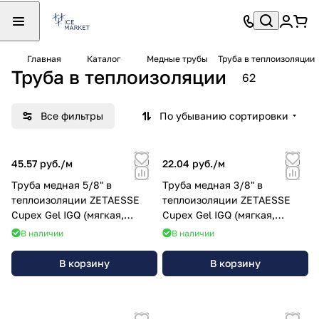
Главная
Каталог
Медные трубы
Труба в теплоизоляции
Труба в теплоизоляции
62
Все фильтры
По убыванию сортировки
45.57 руб./
м
22.04 руб./
м
Труба медная 5/8" в
Труба медная 3/8" в
теплоизоляции ZETAESSE
теплоизоляции ZETAESSE
Cupex Gel IGQ (мягкая,
Cupex Gel IGQ (мягкая,
25.000х1,00мм) 15,87мм
25.000х0,80мм) 9,52мм
В наличии
В наличии
В корзину
В корзину