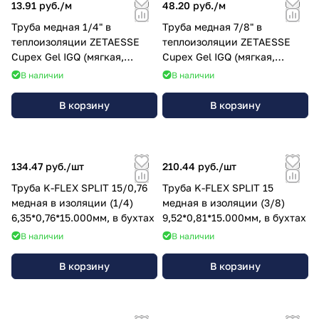
13.91 руб./
м
48.20 руб./
м
Труба медная 1/4" в
Труба медная 7/8" в
теплоизоляции ZETAESSE
теплоизоляции ZETAESSE
Cupex Gel IGQ (мягкая,
Cupex Gel IGQ (мягкая,
25.000х0,80мм) 6,35мм
25.000х1,00мм) 22,22мм
В наличии
В наличии
В корзину
В корзину
134.47 руб./
шт
210.44 руб./
шт
Труба K-FLEX SPLIT 15/0,76
Труба K-FLEX SPLIT 15
медная в изоляции (1/4)
медная в изоляции (3/8)
6,35*0,76*15.000мм, в бухтах
9,52*0,81*15.000мм, в бухтах
В наличии
В наличии
В корзину
В корзину