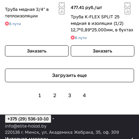
477.41 руб./
шт
Труба медная 3/4" в
теплоизоляции
Труба K-FLEX SPLIT 25
медная в изоляции (1/2)
В пути
12,7*0,89*25.000мм, в бухтах
В пути
Заказать
Заказать
Загрузить еще
1
2
3
4
+375 (29) 536-10-10
info@elite-holod.by
220136 г. Минск, ул. Академика Жебрака, 35, оф. 309
Интернет-магазин