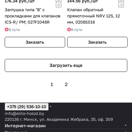
176.34 руб./
шт
144.56 руб./
шт
Заглушка типа "B" с
Клапан обратный
прокладками для клапанов
прямоточный NRV 12S, 12
ICS-R/ PM; 027F1046R
мм, 020B1016
В пути
В пути
Заказать
Заказать
Загрузить еще
1
2
+375 (29) 536-10-10
info@elite-holod.by
220136 г. Минск, ул. Академика Жебрака, 35, оф. 309
Интернет-магазин