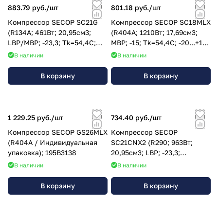
883.79 руб./
шт
801.18 руб./
шт
Компрессор SECOP SC21G
Компрессор SECOP SC18MLX
(R134A; 461Вт; 20,95см3;
(R404A; 1210Вт; 17,69см3;
LBP/MBP; -23,3; Tk=54,4C;
MBP; -15; Tk=54,4C; -20...+10;
-25...+15; 220V); 104G8140
220V); 104L2139
В наличии
В наличии
В корзину
В корзину
1 229.25 руб./
шт
734.40 руб./
шт
Компрессор SECOP GS26MLX
Компрессор SECOP
(R404A / Индивидуальная
SC21CNX2 (R290; 963Вт;
упаковка); 195B3138
20,95см3; LBP; -23,3;
Tk=54,4C; -35...-10; 220V);
В наличии
В наличии
104H8166
В корзину
В корзину