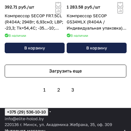
392.71 руб./
шт
1 283.58 руб./
шт
Компрессор SECOP FR7.5CL
Компрессор SECOP
(R404A; 294Вт; 6,93см3; LBP;
GS34MLX (R404A /
-23,3; Tk=54,4C; -35...-10;
Индивидуальная упаковка);
220V); 103U2790
195B3148
В наличии
В наличии
В корзину
В корзину
Загрузить еще
1
2
3
+375 (29) 536-10-10
info@elite-holod.by
220136 г. Минск, ул. Академика Жебрака, 35, оф. 309
Интернет-магазин