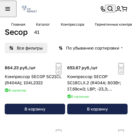
Главная
Каталог
Компрессора
Герметичные компре
Secop
41
Все фильтры
По убыванию сортировки
864.23 руб./
шт
653.67 руб./
шт
Компрессор SECOP SC21CL
Компрессор SECOP
(R404A); 104L2322
SC18CLX.2 (R404A; 803Вт;
17,69см3; LBP; -23,3;
В наличии
Tk=54,4C; -35...-10; 220V)
В наличии
В корзину
В корзину