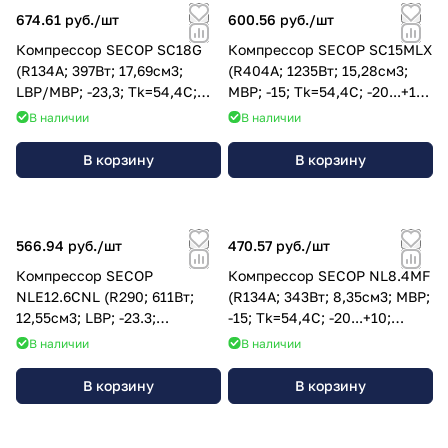
674.61 руб./
шт
600.56 руб./
шт
Компрессор SECOP SC18G
Компрессор SECOP SC15MLX
(R134A; 397Вт; 17,69см3;
(R404A; 1235Вт; 15,28см3;
LBP/MBP; -23,3; Tk=54,4C;
MBP; -15; Tk=54,4C; -20...+10;
-25...+15; 220V); 104G8820
220V); 104L2869
В наличии
В наличии
В корзину
В корзину
566.94 руб./
шт
470.57 руб./
шт
Компрессор SECOP
Компрессор SECOP NL8.4MF
NLE12.6CNL (R290; 611Вт;
(R134A; 343Вт; 8,35см3; MBP;
12,55см3; LBP; -23.3;
-15; Tk=54,4C; -20...+10;
Tk=54,4C; -35…10; 220V);
220V); 105G7802
В наличии
В наличии
105H6378
В корзину
В корзину