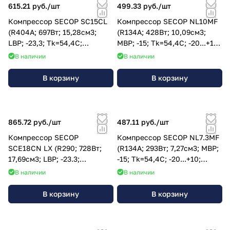
615.21 руб./
шт
499.33 руб./
шт
Компрессор SECOP SC15CL
Компрессор SECOP NL10MF
(R404A; 697Вт; 15,28см3;
(R134A; 428Вт; 10,09см3;
LBP; -23,3; Tk=54,4C;
MBP; -15; Tk=54,4C; -20...+10;
-35...-10; 220V); 104L2853
220V); 105G6885
В наличии
В наличии
В корзину
В корзину
865.72 руб./
шт
487.11 руб./
шт
Компрессор SECOP
Компрессор SECOP NL7.3MF
SCE18CN LX (R290; 728Вт;
(R134A; 293Вт; 7,27см3; MBP;
17,69см3; LBP; -23.3;
-15; Tk=54,4C; -20...+10;
Tk=54,4C; -35…10; 220V);
220V); 105G6772
В наличии
В наличии
104H8848
В корзину
В корзину