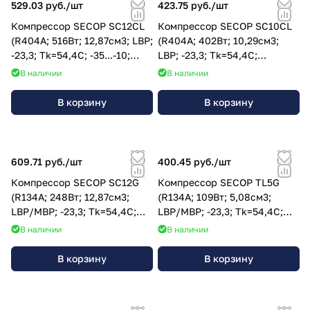
529.03 руб./
шт
423.75 руб./
шт
Компрессор SECOP SC12CL
Компрессор SECOP SC10CL
(R404A; 516Вт; 12,87см3; LBP;
(R404A; 402Вт; 10,29см3;
-23,3; Tk=54,4C; -35...-10;
LBP; -23,3; Tk=54,4C;
220V); 104L2623
-35...-10; 220V); 104L2523
В наличии
В наличии
В корзину
В корзину
609.71 руб./
шт
400.45 руб./
шт
Компрессор SECOP SC12G
Компрессор SECOP TL5G
(R134A; 248Вт; 12,87см3;
(R134A; 109Вт; 5,08см3;
LBP/MBP; -23,3; Tk=54,4C;
LBP/MBP; -23,3; Tk=54,4C;
-25...+15; 220V); 104G8240
-25...+15; 220V); 195B4029
В наличии
В наличии
В корзину
В корзину