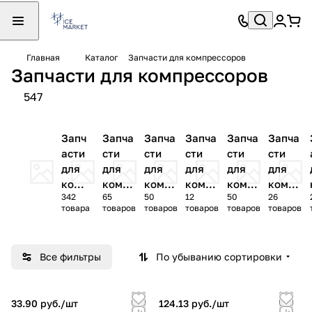
Главная
Каталог
Запчасти для компрессоров
Запчасти для компрессоров
547
Запч
Запча
Запча
Запча
Запча
Запча
асти
сти
сти
сти
сти
сти
для
для
для
для
для
для
комп
компр
компр
компр
компр
компр
342
65
50
12
50
26
ресс
ессор
ессор
ессор
ессор
ессор
товара
товаров
товаров
товаров
товаров
товаров
оров
ов
ов
ов
ов
ов
Bitze
BOCK
Copel
DAMI
DORIN
FRAS
r
and
NG
COLD
Все фильтры
По убыванию сортировки
33.90 руб./
шт
124.13 руб./
шт