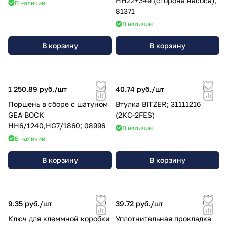
HH22+34e (сторона насоса);
В наличии
81371
В наличии
В корзину
В корзину
1 250.89 руб./
шт
40.74 руб./
шт
Поршень в сборе с шатуном
Втулка BITZER; 31111216
GEA BOCK
(2КС-2FES)
HН6/1240,HG7/1860; 08996
В наличии
В наличии
В корзину
В корзину
9.35 руб./
шт
39.72 руб./
шт
Ключ для клеммной коробки
Уплотнительная прокладка