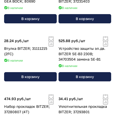
GEA BOCK; 80690
BITZER; 37231403
В наличии
В наличии
В корзину
В корзину
28.24 руб./
шт
525.88 руб./
шт
Втулка BITZER; 31111215
Устройство защиты эл.дв.
(2FC)
BITZER SE-B3 230В;
34703504 замена SE-B1
В наличии
В наличии
В корзину
В корзину
474.93 руб./
шт
34.41 руб./
шт
Набор прокладок BITZER;
Уплотнительная прокладка
37280807 (4T)
BITZER; 37293801