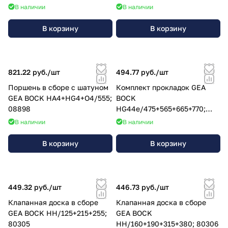
В наличии
В наличии
В корзину
В корзину
821.22 руб./
шт
494.77 руб./
шт
Поршень в сборе с шатуном
Комплект прокладок GEA
GEA BOCK НА4+НG4+O4/555;
BOCK
08898
НG44e/475+565+665+770;
80953
В наличии
В наличии
В корзину
В корзину
449.32 руб./
шт
446.73 руб./
шт
Клапанная доска в сборе
Клапанная доска в сборе
GEA BOCK НН/125+215+255;
GEA BOCK
80305
НН/160+190+315+380; 80306