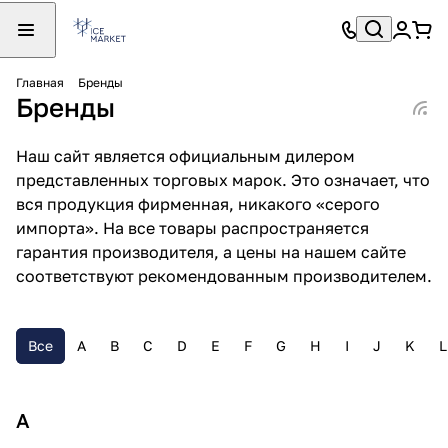
Главная
Бренды
Бренды
Наш сайт является официальным дилером
представленных торговых марок. Это означает, что
вся продукция фирменная, никакого «серого
импорта». На все товары распространяется
гарантия производителя, а цены на нашем сайте
соответствуют рекомендованным производителем.
Все
A
B
C
D
E
F
G
H
I
J
K
L
A
A