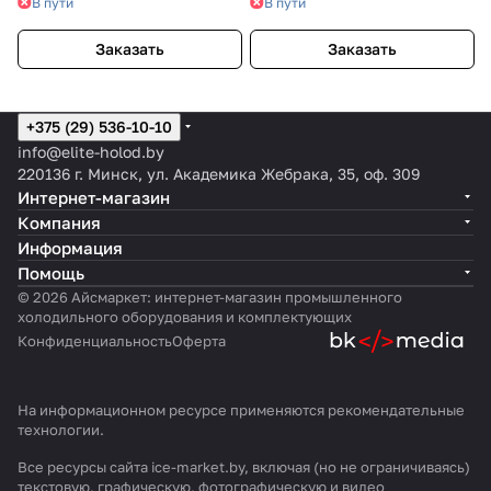
В пути
В пути
Заказать
Заказать
+375 (29) 536-10-10
info@elite-holod.by
220136 г. Минск, ул. Академика Жебрака, 35, оф. 309
Интернет-магазин
Компания
Информация
Помощь
© 2026 Айсмаркет: интернет-магазин промышленного
холодильного оборудования и комплектующих
Конфиденциальность
Оферта
На информационном ресурсе применяются
рекомендательные
технологии
.
Все ресурсы сайта ice-market.by, включая (но не ограничиваясь)
текстовую, графическую, фотографическую и видео