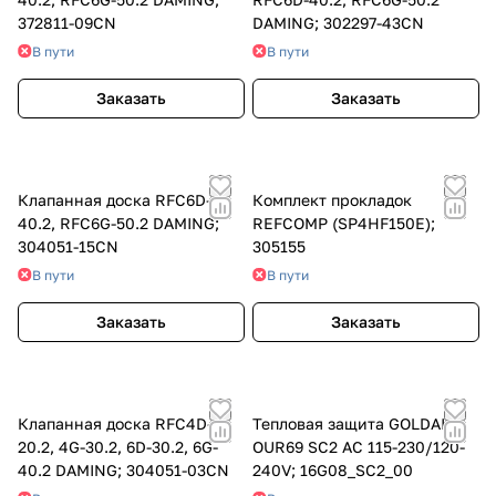
372811-09CN
DAMING; 302297-43CN
В пути
В пути
Заказать
Заказать
Клапанная доска RFC6D-
Комплект прокладок
40.2, RFC6G-50.2 DAMING;
REFCOMP (SP4HF150E);
304051-15CN
305155
В пути
В пути
Заказать
Заказать
Клапанная доска RFC4D-
Тепловая защита GOLDAIR
20.2, 4G-30.2, 6D-30.2, 6G-
OUR69 SC2 AC 115-230/120-
40.2 DAMING; 304051-03CN
240V; 16G08_SC2_00