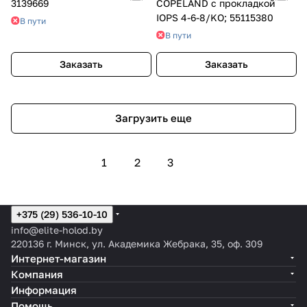
3139669
COPELAND с прокладкой
IOPS 4-6-8/KO; 55115380
В пути
В пути
Заказать
Заказать
Загрузить еще
1
2
3
+375 (29) 536-10-10
info@elite-holod.by
220136 г. Минск, ул. Академика Жебрака, 35, оф. 309
Интернет-магазин
Компания
Информация
Помощь