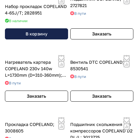
2727821
Набор прокладок COPELAND
4-6SJ/T; 2828951
В пути
В наличии
В корзину
Заказать
Нагреватель картера
Вентиль DTC COPELAND;
COPELAND 230v 140w
8530541
L=1730mm (D=310-360mm);
В пути
8055753
В пути
Заказать
Заказать
Прокладка COPELAND;
Подшипник скольжения для
3008605
компрессоров COPELAND D2
DL/L; 3013725