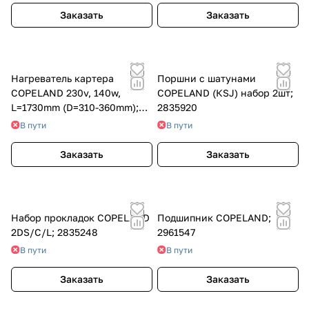
Заказать
Заказать
Нагреватель картера
Поршни с шатунами
COPELAND 230v, 140w,
COPELAND (КSJ) набор 2шт;
L=1730mm (D=310-360mm);
2835920
8055753
В пути
В пути
Заказать
Заказать
Набор прокладок COPELAND
Подшипник COPELAND;
2DS/C/L; 2835248
2961547
В пути
В пути
Заказать
Заказать