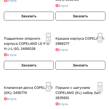
В пути
В пути
Заказать
Заказать
Подшипник опорного
Крышка корпуса COPELAND;
корпуса COPELAND LE-F-G-
2988277
H-J-L-SG; 2488028
В пути
В пути
Заказать
Заказать
Клапанная доска COPELAND
Поршни с шатунами
(DK); 2490774
COPELAND (KL) набор 2шт;
2835931
В пути
В пути