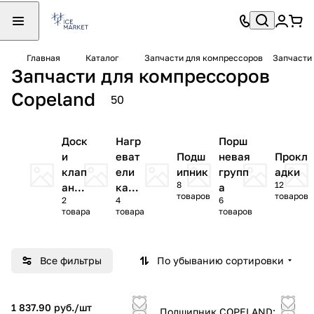
Главная
Каталог
Запчасти для компрессоров
Запчасти
Запчасти для компрессоров
Copeland
50
Доск
Нагр
Порш
и
еват
Подш
невая
Прокл
клап
ели
ипник
групп
адки
8
12
анны
карт
а
товаров
товаров
2
4
6
е
ера
товара
товара
товаров
Все фильтры
По убыванию сортировки
1 837.90 руб./
шт
Подшипник COPELAND;