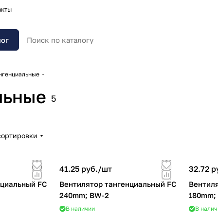
акты
лог
нгенциальные
льные
5
сортировки
41.25 руб./
шт
32.72 р
нциальный FC
Вентилятор тангенциальный FC
Вентиля
240mm; BW-2
180mm;
В наличии
В налич