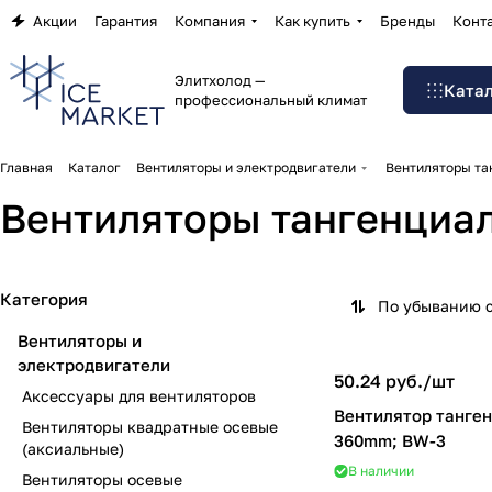
Акции
Гарантия
Компания
Как купить
Бренды
Конт
Элитхолод —
Ката
профессиональный климат
Главная
Каталог
Вентиляторы и электродвигатели
Вентиляторы та
Вентиляторы тангенциа
Категория
По убыванию 
Вентиляторы и
электродвигатели
50.24 руб./
шт
Аксессуары для вентиляторов
Вентилятор танге
Вентиляторы квадратные осевые
360mm; BW-3
(аксиальные)
В наличии
Вентиляторы осевые