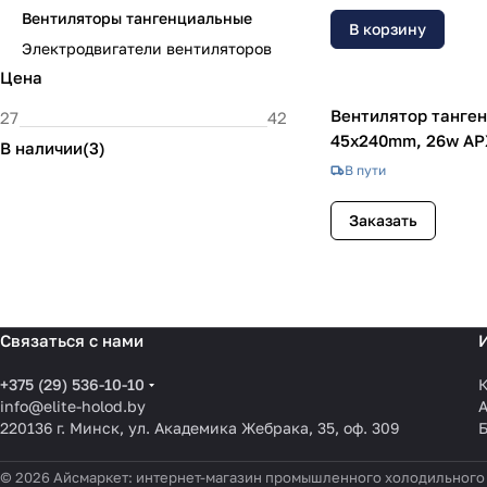
Вентиляторы тангенциальные
В корзину
Электродвигатели вентиляторов
Цена
Вентилятор танге
45x240mm, 26w А
В наличии
(
3
)
В пути
Заказать
Связаться с нами
+375 (29) 536-10-10
К
info@elite-holod.by
220136 г. Минск, ул. Академика Жебрака, 35, оф. 309
© 2026 Айсмаркет: интернет-магазин промышленного холодильного