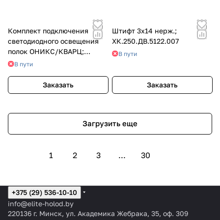
Комплект подключения
Штифт 3х14 нерж.;
светодиодного освещения
ХК.250.ДВ.5122.007
полок ОНИКС/КВАРЦ;
В пути
ОН.000.ХХ.4310.000
В пути
Заказать
Заказать
Загрузить еще
1
2
3
...
30
+375 (29) 536-10-10
info@elite-holod.by
220136 г. Минск, ул. Академика Жебрака, 35, оф. 309