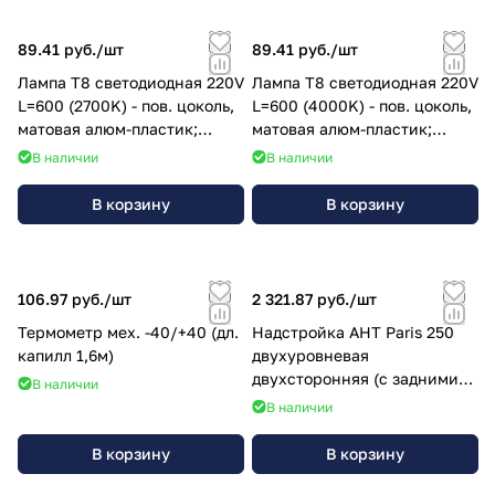
89.41 руб./
шт
89.41 руб./
шт
Лампа Т8 светодиодная 220V
Лампа Т8 светодиодная 220V
L=600 (2700K) - пов. цоколь,
L=600 (4000K) - пов. цоколь,
матовая алюм-пластик;
матовая алюм-пластик;
ХХ.000.ХХ.4133.221
ХХ.000.ХХ.4133.201
В наличии
В наличии
В корзину
В корзину
106.97 руб./
шт
2 321.87 руб./
шт
Термометр мех. -40/+40 (дл.
Надстройка AHT Paris 250
капилл 1,6м)
двухуровневая
двухсторонняя (с задними
В наличии
панелями);
В наличии
ММ.250.НГ.5300.000-02
В корзину
В корзину