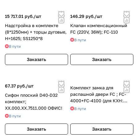
15 717.01 руб./
шт
146.29 руб./
шт
Надстройка в комплекте
Клапан компенсационный
(8*1250мм) + торцы дуговые,
FC (220V, 36W); FC-110
H=1625; SS1250*8
В пути
В пути
Заказать
Заказать
67.37 руб./
шт
Комплект замка для
распашной двери FC ; FC-
Сифон плоский D40-D32
4000+FC-4100 (для КХН:
комплект;
Ariada, Polair)
ХХ.000.ХХ.7511.000 ОФИС!
В пути
В пути
Заказать
Заказать