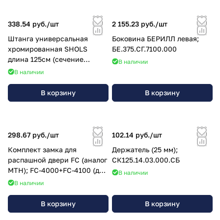
338.54 руб./
шт
2 155.23 руб./
шт
Штанга универсальная
Боковина БЕРИЛЛ левая;
хромированная SHOLS
БЕ.375.СГ.7100.000
длина 125см (сечение
В наличии
30*15мм; толщина 2мм);
В наличии
0493-125
В корзину
В корзину
298.67 руб./
шт
102.14 руб./
шт
Комплект замка для
Держатель (25 мм);
распашной двери FC (аналог
СК125.14.03.000.СБ
MTH); FC-4000+FC-4100 (для
В наличии
КХН: Ariada, Polair)
В наличии
В корзину
В корзину